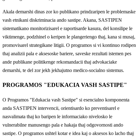
Akala demarshi dinas zor ko publikano prindzaripen le problemaske
vash etnikani diskriminacia ando sastipe. Akana, SASTIPEN
sistematikano monitorizisarel e raportisarde kasura, del konsilipe le
viktimenge, podzhinel o keripen le plangeriengo thaj, kana si musaj,
promovisarel strategikane litigii. O programos si vi kontinuo rodipen
thaj analizii pala e aksesoske bariere, saveske rezultati istemen pes
ande publikane politikenge rekomandacii thaj advokaciake
demarshi, te del zor jekh jekhajutno medico-socialno sistemus.
PROGRAMOS "EDUKACIA VASH SASTIPE"
O Programos "Edukacia vash Sastipe" si esencialno komponenta
anda SASTIPEN intervencii, orientisardo ko preventisarel e
nasvalimata thaj ko baripen le informaciako nivelosko le
vulnerabilne manusengo pala e hakaja thaj odgovornosti ando
sastipe. O programos ushtel kotar e idea kaj o aksesos ko lacho thaj