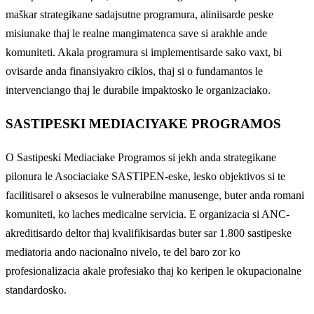
maškar strategikane sadajsutne programura, aliniisarde peske
misiunake thaj le realne mangimatenca save si arakhle ande
komuniteti. Akala programura si implementisarde sako vaxt, bi
ovisarde anda finansiyakro ciklos, thaj si o fundamantos le
intervenciango thaj le durabile impaktosko le organizaciako.
SASTIPESKI MEDIACIYAKE PROGRAMOS
O Sastipeski Mediaciake Programos si jekh anda strategikane
pilonura le Asociaciake SASTIPEN-eske, lesko objektivos si te
facilitisarel o aksesos le vulnerabilne manusenge, buter anda romani
komuniteti, ko laches medicalne servicia. E organizacia si ANC-
akreditisardo deltor thaj kvalifikisardas buter sar 1.800 sastipeske
mediatoria ando nacionalno nivelo, te del baro zor ko
profesionalizacia akale profesiako thaj ko keripen le okupacionalne
standardosko.