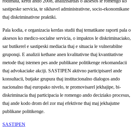
rodimata, kerdi ando 2008, analizisardas o aksesos le romengo ko
sastipeske servicia, te sikhavel administrativne, socio-ekonomikane
thaj diskriminativne praktiki.
Pala kodia, e organizacia kerdas studii thaj tematikane raporti pala o
aksesos ko medico-socialne servicia, o impaktos le diskriminaciako,
sar butikerel e sastipeski mediacia thaj e situacia le vulnerabilne
gruponqi. E analizii kethane anen kvalitativne thaj kvantitativne
metode thaj istemen pes ande publikane politikenge rekomandacii
thaj advokaciake akciji. SASTIPEN aktivno participisarel ande
konsultacii, butjake grupura thaj institucionalno dialogos ando
nacionalno thaj europako nivelo, te promovisarel jekhajipe, bi-
diskriminacia thaj participacia le romengo ando deciziako procesus,
thaj ande kodo drom del zor maj efektivne thaj maj jekhajutne
publikane politikenge.
SASTIPE
N