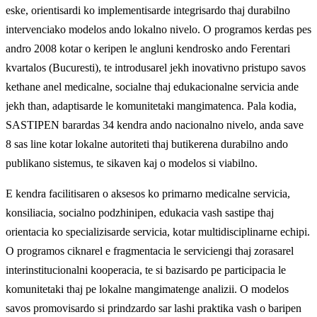
eske, orientisardi ko implementisarde integrisardo thaj durabilno
intervenciako modelos ando lokalno nivelo. O programos kerdas pes
andro 2008 kotar o keripen le angluni kendrosko ando Ferentari
kvartalos (Bucuresti), te introdusarel jekh inovativno pristupo savos
kethane anel medicalne, socialne thaj edukacionalne servicia ande
jekh than, adaptisarde le komunitetaki mangimatenca. Pala kodia,
SASTIPEN barardas 34 kendra ando nacionalno nivelo, anda save
8 sas line kotar lokalne autoriteti thaj butikerena durabilno ando
publikano sistemus, te sikaven kaj o modelos si viabilno.
E kendra facilitisaren o aksesos ko primarno medicalne servicia,
konsiliacia, socialno podzhinipen, edukacia vash sastipe thaj
orientacia ko specializisarde servicia, kotar multidisciplinarne echipi.
O programos ciknarel e fragmentacia le serviciengi thaj zorasarel
interinstitucionalni kooperacia, te si bazisardo pe participacia le
komunitetaki thaj pe lokalne mangimatenge analizii. O modelos
savos promovisardo si prindzardo sar lashi praktika vash o baripen