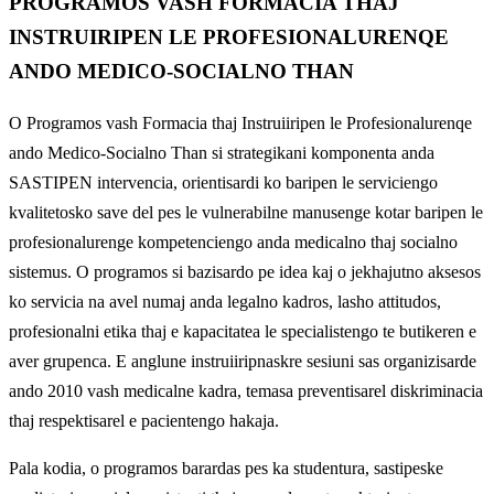
PROGRAMOS VASH FORMACIA THAJ
INSTRUIRIPEN LE PROFESIONALURENQE
ANDO MEDICO-SOCIALNO THAN
O Programos vash Formacia thaj Instruiiripen le Profesionalurenqe
ando Medico-Socialno Than si strategikani komponenta anda
SASTIPEN intervencia, orientisardi ko baripen le serviciengo
kvalitetosko save del pes le vulnerabilne manusenge kotar baripen le
profesionalurenge kompetenciengo anda medicalno thaj socialno
sistemus. O programos si bazisardo pe idea kaj o jekhajutno aksesos
ko servicia na avel numaj anda legalno kadros, lasho attitudos,
profesionalni etika thaj e kapacitatea le specialistengo te butikeren e
aver grupenca. E anglune instruiiripnaskre sesiuni sas organizisarde
ando 2010 vash medicalne kadra, temasa preventisarel diskriminacia
thaj respektisarel e pacientengo hakaja.
Pala kodia, o programos barardas pes ka studentura, sastipeske