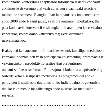
komunitarne kontekstosa adaptisardo informacia si decisivno vash
ciknimos le riskurengo thaj vash zoraripen e pachivaki relacia e
medicalne sistemosa. E angluni bari kampania sas implementisardi
ando 2008 ando Neamt judez, vash preventisarel tuberkuloza, thaj
pala kodia avile intervencii vash anglalutno arakhipen le cervicalno
kancersko, kolorektalno kancersko thaj aver kronikane
nasvalimatenqo.
E aktiviteti kethane anen informaciake sesiuni, konsilipe, medicinske
karavani, podzhinipen vash participacia ko screening, promovacia le
vakcinaciako, reproduktivno sastipe thaj preventisarel
transmissibilne nasvalimata. E mesajura si kulturala adaptisarde thaj
bisterde kotar e sastipeske mediatoria. O programos del zor ko
paruvipen le sastipeske davranusho, ko individualno odgovornisto
thaj ko ciknimos le inegalitatengo ando aksesos ko medicalne
servicia.