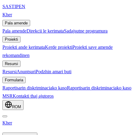
SASTIPE
N
Kher
Pala amende
Pala amende
Direkcii le kerimata
Sadajsutne programura
Proiekti
Proiekti ande kerimata
Kerde proiekti
Proiekti save amende
rekomandinen
Resursi
Resursi
Anuntsuri
Podzhin amari buti
Formularia
Raportisarin diskriminaciako kaso
Raportisarin diskriminaciako kaso
MSR
Kontakti thaj ajutoros
ROM
Kher