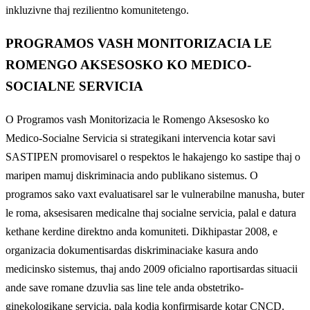
inkluzivne thaj rezilientno komunitetengo.
PROGRAMOS VASH MONITORIZACIA LE
ROMENGO AKSESOSKO KO MEDICO-
SOCIALNE SERVICIA
O Programos vash Monitorizacia le Romengo Aksesosko ko
Medico-Socialne Servicia si strategikani intervencia kotar savi
SASTIPEN promovisarel o respektos le hakajengo ko sastipe thaj o
maripen mamuj diskriminacia ando publikano sistemus. O
programos sako vaxt evaluatisarel sar le vulnerabilne manusha, buter
le roma, aksesisaren medicalne thaj socialne servicia, palal e datura
kethane kerdine direktno anda komuniteti. Dikhipastar 2008, e
organizacia dokumentisardas diskriminaciake kasura ando
medicinsko sistemus, thaj ando 2009 oficialno raportisardas situacii
ande save romane dzuvlia sas line tele anda obstetriko-
ginekologikane servicia, pala kodia konfirmisarde kotar CNCD.