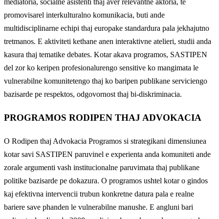
mediatoria, socialne asistenti thaj aver relevantne aktoria, te
promovisarel interkulturalno komunikacia, buti ande
multidisciplinarne echipi thaj europake standardura pala jekhajutno
tretmanos. E aktiviteti kethane anen interaktivne atelieri, studii anda
kasura thaj tematike debates. Kotar akava programos, SASTIPEN
del zor ko keripen profesionalurengo sensitive ko mangimata le
vulnerabilne komunitetengo thaj ko baripen publikane serviciengo
bazisarde pe respektos, odgovornost thaj bi-diskriminacia.
PROGRAMOS RODIPEN THAJ ADVOKACIA
O Rodipen thaj Advokacia Programos si strategikani dimensiunea
kotar savi SASTIPEN paruvinel e experienta anda komuniteti ande
zorale argumenti vash institucionalne paruvimata thaj publikane
politike bazisarde pe dokazura. O programos ushtel kotar o gindos
kaj efektivna intervencii trubun konkretne datura pala e realne
bariere save phanden le vulnerabilne manushe. E angluni bari