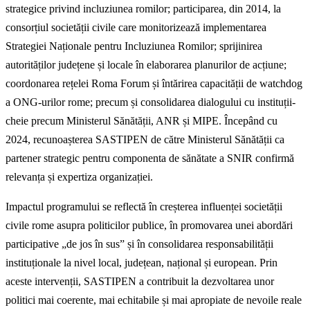
strategice privind incluziunea romilor; participarea, din 2014, la
consorțiul societății civile care monitorizează implementarea
Strategiei Naționale pentru Incluziunea Romilor; sprijinirea
autorităților județene și locale în elaborarea planurilor de acțiune;
coordonarea rețelei Roma Forum și întărirea capacității de watchdog
a ONG-urilor rome; precum și consolidarea dialogului cu instituții-
cheie precum Ministerul Sănătății, ANR și MIPE. Începând cu
2024, recunoașterea SASTIPEN de către Ministerul Sănătății ca
partener strategic pentru componenta de sănătate a SNIR confirmă
relevanța și expertiza organizației.
Impactul programului se reflectă în creșterea influenței societății
civile rome asupra politicilor publice, în promovarea unei abordări
participative „de jos în sus” și în consolidarea responsabilității
instituționale la nivel local, județean, național și european. Prin
aceste intervenții, SASTIPEN a contribuit la dezvoltarea unor
politici mai coerente, mai echitabile și mai apropiate de nevoile reale