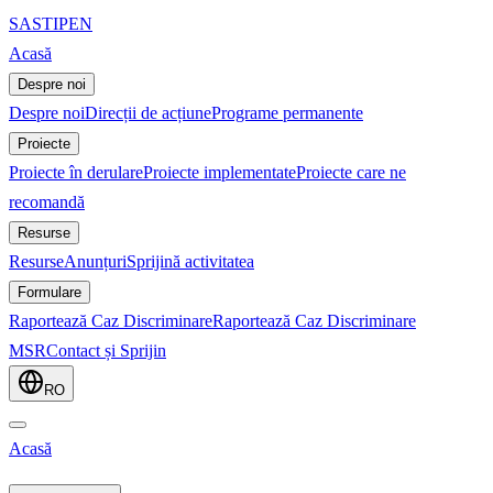
SASTIPE
N
Acasă
Despre noi
Despre noi
Direcții de acțiune
Programe permanente
Proiecte
Proiecte în derulare
Proiecte implementate
Proiecte care ne
recomandă
Resurse
Resurse
Anunțuri
Sprijină activitatea
Formulare
Raportează Caz Discriminare
Raportează Caz Discriminare
MSR
Contact și Sprijin
RO
Acasă